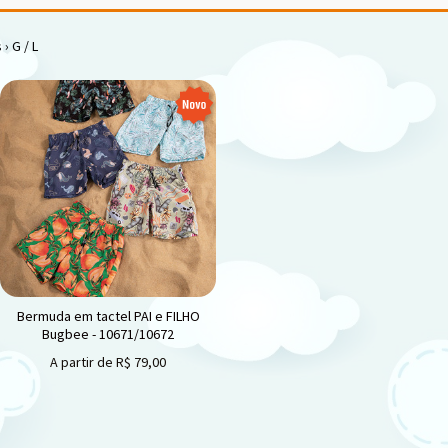
s
›
G / L
Bermuda em tactel PAI e FILHO
Bugbee - 10671/10672
A partir de
R$
79,00