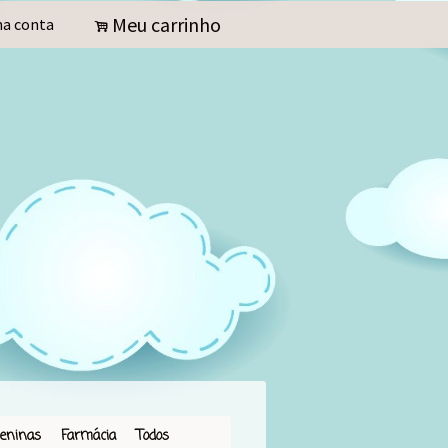
Meu carrinho
a conta
.
eninas
Farmácia
Todos