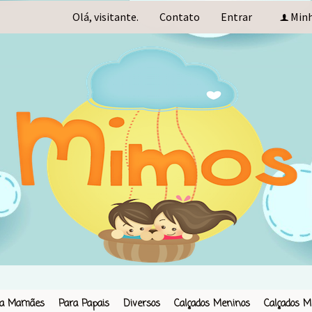
Olá, visitante.
Contato
Entrar
Minh
f
ra Mamães
Para Papais
Diversos
Calçados Meninos
Calçados M