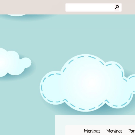
s
Meninas
Meninos
Pa