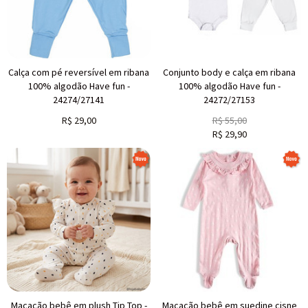
Calça com pé reversível em ribana
Conjunto body e calça em ribana
100% algodão Have fun -
100% algodão Have fun -
24274/27141
24272/27153
R$
29,00
R$
55,00
R$
29,90
Macacão bebê em plush Tip Top -
Macacão bebê em suedine cisne