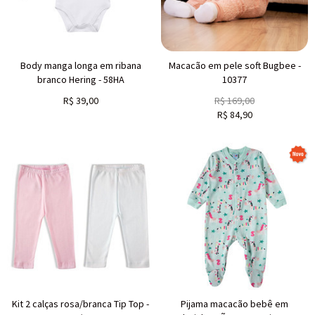
Body manga longa em ribana
Macacão em pele soft Bugbee -
branco Hering - 58HA
10377
R$
39,00
R$
169,00
R$
84,90
Kit 2 calças rosa/branca Tip Top -
Pijama macacão bebê em