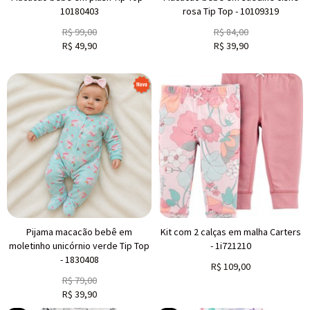
10180403
rosa Tip Top - 10109319
R$
99,00
R$
84,00
R$
49,90
R$
39,90
Pijama macacão bebê em
Kit com 2 calças em malha Carters
moletinho unicórnio verde Tip Top
- 1i721210
- 1830408
R$
109,00
R$
79,00
R$
39,90