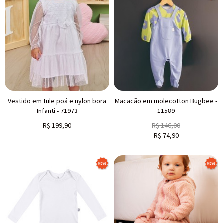
Vestido em tule poá e nylon bora
Macacão em molecotton Bugbee -
Infanti - 71973
11589
R$
199,90
R$
146,00
R$
74,90