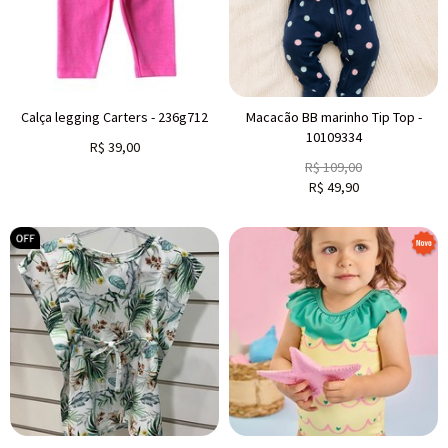
Calça legging Carters - 236g712
Macacão BB marinho Tip Top -
10109334
R$
39,00
R$
109,00
R$
49,90