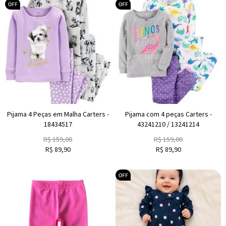
Pijama 4 Peças em Malha Carters -
Pijama com 4 peças Carters -
18434517
43241210 / 13241214
R$
159,00
R$
159,00
R$
89,90
R$
89,90