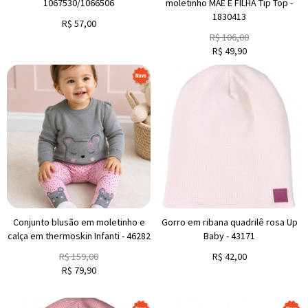
1067530/1066506
moletinho MÃE E FILHA Tip Top -
1830413
R$
57,00
R$
106,00
R$
49,90
Conjunto blusão em moletinho e
Gorro em ribana quadrilê rosa Up
calça em thermoskin Infanti - 46282
Baby - 43171
R$
159,00
R$
42,00
R$
79,90